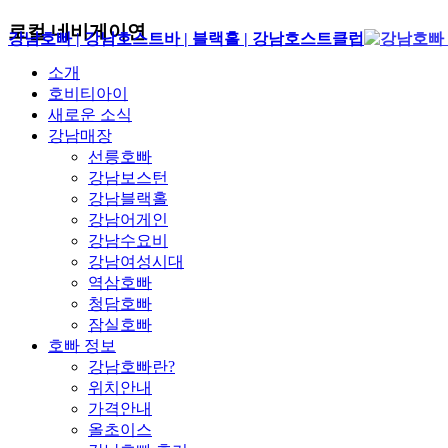
로컬 네비게이연
강남호빠 | 강남호스트바 | 블랙홀 | 강남호스트클럽
소개
호비티아이
새로운 소식
강남매장
선릉호빠
강남보스턴
강남블랙홀
강남어게인
강남수요비
강남여성시대
역삼호빠
청담호빠
잠실호빠
호빠 정보
강남호빠란?
위치안내
가격안내
올초이스