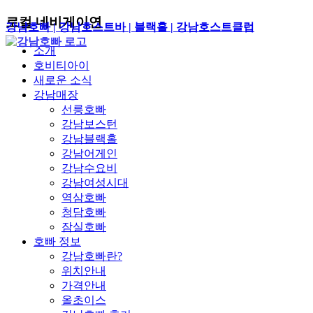
로컬 네비게이연
강남호빠 | 강남호스트바 | 블랙홀 | 강남호스트클럽
소개
호비티아이
새로운 소식
강남매장
선릉호빠
강남보스턴
강남블랙홀
강남어게인
강남수요비
강남여성시대
역삼호빠
청담호빠
잠실호빠
호빠 정보
강남호빠란?
위치안내
가격안내
올초이스