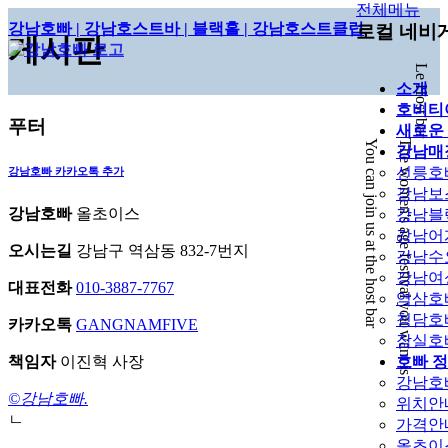
전체메뉴
강남호빠 | 강남호스트바 | 블랙홀 | 강남호스트클럽
로컬 네비
게시판
Le Host bar
소개
호비티
푸터
새로운
You can join us at the host bar
The women's age festival you want is
강남매
선릉호
강남호빠
카카오톡 추가
강남보
강남호빠
올초이스
강남블
강남어
오시는길
강남구 역삼동 832-7번지
강남수
강남여
대표전화
010-3887-7767
역삼호
청담호
카카오톡
GANGNAMFIVE
잠실호
책임자
이진혁 사장
호빠 
강남호
©강남호빠.
위치안
ㄴ
가격안
올초이