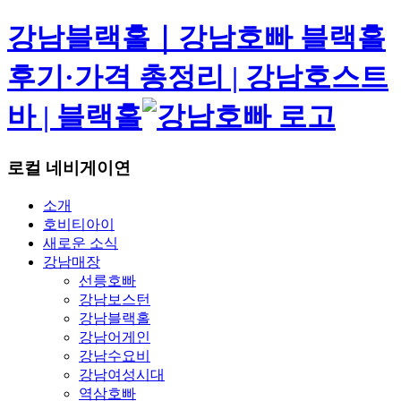
강남블랙홀｜강남호빠 블랙홀
후기·가격 총정리 | 강남호스트
바 | 블랙홀
로컬 네비게이연
소개
호비티아이
새로운 소식
강남매장
선릉호빠
강남보스턴
강남블랙홀
강남어게인
강남수요비
강남여성시대
역삼호빠