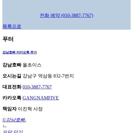
전화 예약 (010-3887-7767)
목록으로
푸터
강남호빠
카카오톡 추가
강남호빠
올초이스
오시는길
강남구 역삼동 832-7번지
대표전화
010-3887-7767
카카오톡
GANGNAMFIVE
책임자
이진혁 사장
©강남호빠.
ㄴ
모달 닫기