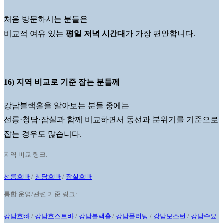
처음 방문하시는 분들은
비교적 여유 있는
평일 저녁 시간대
가 가장 편안합니다.
16) 지역 비교로 기준 잡는 분들께
강남블랙홀을 알아보는 분들 중에는
선릉·청담·잠실과 함께 비교하면서 동선과 분위기를 기준으로
잡는 경우도 많습니다.
지역 비교 링크:
선릉호빠
/
청담호빠
/
잠실호빠
통합 운영/관련 기준 링크:
강남호빠
/
강남호스트바
/
강남블랙홀
/
강남플러팅
/
강남보스턴
/
강남수요