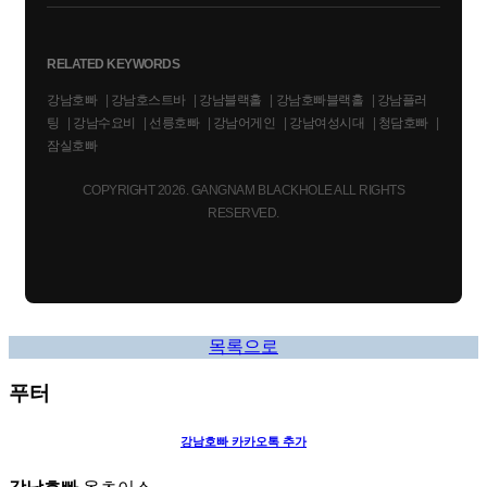
RELATED KEYWORDS
강남호빠
|
강남호스트바
|
강남블랙홀
|
강남호빠블랙홀
|
강남플러
팅
|
강남수요비
|
선릉호빠
|
강남어게인
|
강남여성시대
|
청담호빠
|
잠실호빠
COPYRIGHT 2026. GANGNAM BLACKHOLE ALL RIGHTS
RESERVED.
목록으로
푸터
강남호빠
카카오톡 추가