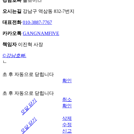
강남호빠
올초이스
오시는길
강남구 역삼동 832-7번지
대표전화
010-3887-7767
카카오톡
GANGNAMFIVE
책임자
이진혁 사장
©강남호빠.
ㄴ
초 후 자동으로 닫힙니다
확인
초 후 자동으로 닫힙니다
취소
모달 닫기
확인
삭제
모달 닫기
수정
신고