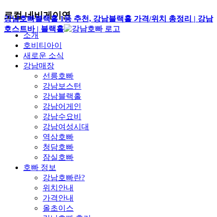
로컬 네비게이연
강남호빠블랙홀 1등 추천, 강남블랙홀 가격/위치 총정리 | 강남
호스트바 | 블랙홀
소개
호비티아이
새로운 소식
강남매장
선릉호빠
강남보스턴
강남블랙홀
강남어게인
강남수요비
강남여성시대
역삼호빠
청담호빠
잠실호빠
호빠 정보
강남호빠란?
위치안내
가격안내
올초이스