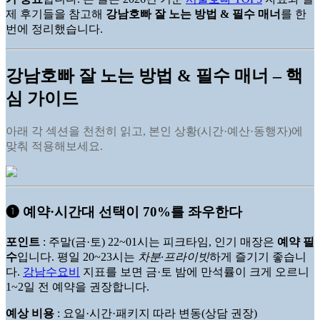
제 후기들을 참고해
강남호빠 잘 노는 방법 & 필수 매너
를 한
번에 정리했습니다.
강남호빠 잘 노는 방법 & 필수 매너 – 핵
심 가이드
아래 각 섹션을 천천히 읽고, 본인 상황(시간·예산·동행자)에
맞춰 적용해보세요.
➊ 예약·시간대 선택이 70%를 좌우한다
포인트
: 주말(금·토) 22~01시는 피크타임, 인기 매장은
예약 필
수
입니다. 평일 20~23시는
차분·프라이빗
하게 즐기기 좋습니
다.
강남수요비
지표를 보면 금·토 밤에 만석률이 크게 오르니
1~2일 전 예약을 권장합니다.
예상 비용
: 요일·시간·패키지 따라 변동(상담 권장)