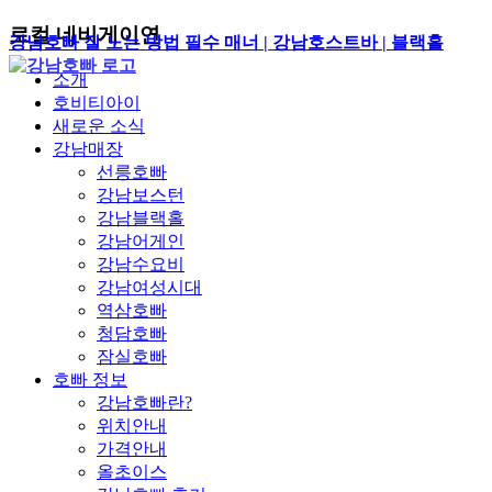
로컬 네비게이연
강남호빠 잘 노는 방법 필수 매너 | 강남호스트바 | 블랙홀
소개
호비티아이
새로운 소식
강남매장
선릉호빠
강남보스턴
강남블랙홀
강남어게인
강남수요비
강남여성시대
역삼호빠
청담호빠
잠실호빠
호빠 정보
강남호빠란?
위치안내
가격안내
올초이스