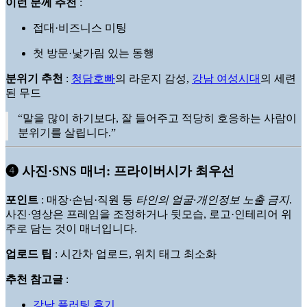
이런 분께 추천
:
접대·비즈니스 미팅
첫 방문·낯가림 있는 동행
분위기 추천
:
청담호빠
의 라운지 감성,
강남 여성시대
의 세련
된 무드
“말을 많이 하기보다, 잘 들어주고 적당히 호응하는 사람이
분위기를 살립니다.”
➍ 사진·SNS 매너: 프라이버시가 최우선
포인트
: 매장·손님·직원 등
타인의 얼굴·개인정보 노출 금지
.
사진·영상은 프레임을 조정하거나 뒷모습, 로고·인테리어 위
주로 담는 것이 매너입니다.
업로드 팁
: 시간차 업로드, 위치 태그 최소화
추천 참고글
:
강남 플러팅 후기