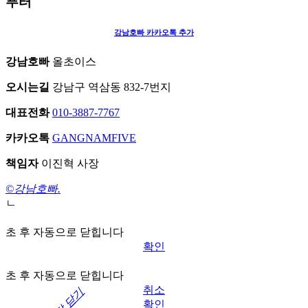
푸터
강남호빠
카카오톡 추가
강남호빠
올초이스
오시는길
강남구 역삼동 832-7번지
대표전화
010-3887-7767
카카오톡
GANGNAMFIVE
책임자
이진혁 사장
©강남호빠.
ㄴ
초 후 자동으로 닫힙니다
확인
초 후 자동으로 닫힙니다
취소
모달 닫기
확인