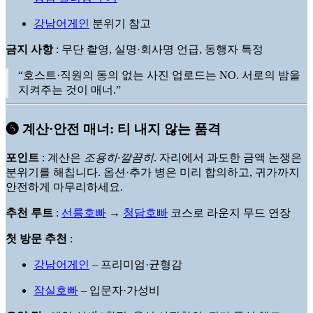
강남어게인
분위기 참고
금지 사항
: 무단 촬영, 실명·회사명 언급, 동행자 특정
“호스트·직원의 동의 없는 사진 업로드는 NO. 서로의 밤을
지켜주는 것이 매너.”
➎ 계산·안전 매너: 티 내지 않는 품격
포인트
: 계산은
조용히·깔끔히
. 자리에서 과도한 금액 논쟁은
분위기를 해칩니다. 옵션·추가 병은 미리 합의하고, 귀가까지
안전하게 마무리하세요.
추천 루트
:
선릉호빠
→
청담호빠
코스로 라운지 무드 연장
첫 방문 추천
:
강남어게인
– 프리미엄·균형감
잠실호빠
– 입문자·가성비