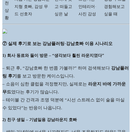
천
지형 호빠, 감성 무
고 떠들고
인테리어·
경험해보고
상
드 선호자
싶은 날
사진 감성
싶을 때
황
⑦ 실제 후기로 보는 강남플러팅·강남호빠 이용 시나리오
1) 회사 동료와 둘이 방문 – “생각보다 훨씬 라운지였다”
– 퇴근 후, “강남호빠 한 번쯤 가볼까?” 하며 검색해보다
강남플러
팅 후기
를 보고 방문한 케이스입니다.
– 소음이 심한 클럽을 걱정했지만, 실제로는
라운지 바에 가까운
무드
였다는 후기가 많습니다.
– 테이블 간 간격과 조명 덕분에 “시선 스트레스 없이 술을 마실
수 있었다”는 반응이 나옵니다.
2) 친구 생일 – 기념일용 강남라운지 호빠
– 생일·기념일에 “너무 시끄럽지도, 너무 조용하지도 않은” 곳을