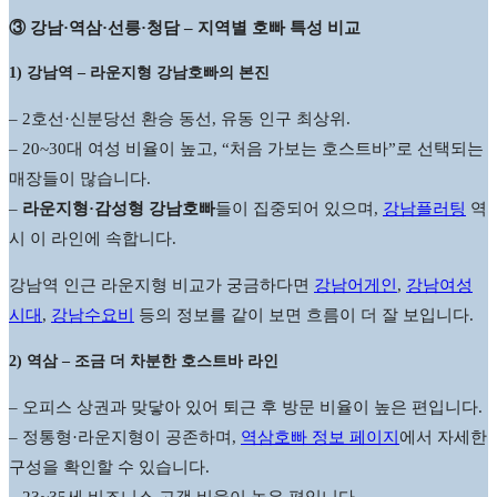
③ 강남·역삼·선릉·청담 – 지역별 호빠 특성 비교
1) 강남역 – 라운지형 강남호빠의 본진
– 2호선·신분당선 환승 동선, 유동 인구 최상위.
– 20~30대 여성 비율이 높고, “처음 가보는 호스트바”로 선택되는
매장들이 많습니다.
–
라운지형·감성형 강남호빠
들이 집중되어 있으며,
강남플러팅
역
시 이 라인에 속합니다.
강남역 인근 라운지형 비교가 궁금하다면
강남어게인
,
강남여성
시대
,
강남수요비
등의 정보를 같이 보면 흐름이 더 잘 보입니다.
2) 역삼 – 조금 더 차분한 호스트바 라인
– 오피스 상권과 맞닿아 있어 퇴근 후 방문 비율이 높은 편입니다.
– 정통형·라운지형이 공존하며,
역삼호빠 정보 페이지
에서 자세한
구성을 확인할 수 있습니다.
– 23~35세 비즈니스 고객 비율이 높은 편입니다.