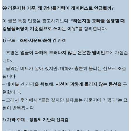
④ 라운지형 기준, 왜 강남플러팅이 레퍼런스로 언급될까?
이 글은 특정 업장을 광고하기보다,
“라운지형 호빠를 설명할 때
강남플러팅이 기준점으로 쓰이는 이유”
를 정리합니다.
1) 무드 – 조명·사운드·좌석 간 간격
– 조명은
얼굴이 과하게 드러나지 않는 은은한 앰비언트
에 가깝습
니다.
– 음악은 비트가 살아 있지만, 대화가 충분히 들리는 선으로 조절
됩니다.
– 테이블 간 간격을 확보해,
시선이 과하게 몰리지 않는 동선
을 구
현합니다.
– 그래서 후기에서 “클럽 같지만 실제로는 라운지에 가깝다”는 표
현이 반복됩니다.
2) 가격·주대 – 정찰제 기반의 신뢰감