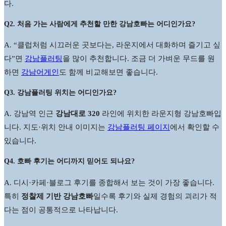
다.
Q2. 처음 가는 사람에게 추천할 만한 강남호빠는 어디인가요?
A. “클럽처럼 시끄러운 곳보다는, 라운지에서 대화하며 즐기고 싶
다”면
강남플러팅
을 많이 추천합니다. 조금 더 가벼운 무드를 원
하면
강남어게인
도 함께 비교해보면 좋습니다.
Q3. 강남플러팅 위치는 어디인가요?
A. 강남역 인근
강남대로 320
라인에 위치한 라운지형 강남호빠입
니다. 지도·위치 안내 이미지는
강남플러팅 페이지
에서 확인할 수
있습니다.
Q4. 호빠 후기는 어디까지 믿어도 되나요?
A. 디시·카페·블로그 후기를 종합해서 보는 것이 가장 좋습니다.
특히
정찰제 기반 강남호빠
일수록 후기와 실제 경험의 괴리가 적
다는 점이 공통적으로 나타납니다.