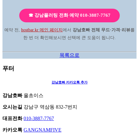
☎ 강남플러팅 전화 예약 010-3887-7767
예약 전,
hostbar.kr 메인 페이지
에서
강남호빠 전체 무드·가격·리뷰
를
한 번 더 확인해보시면 선택에 큰 도움이 됩니다.
목록으로
푸터
강남호빠
카카오톡 추가
강남호빠
올초이스
오시는길
강남구 역삼동 832-7번지
대표전화
010-3887-7767
카카오톡
GANGNAMFIVE