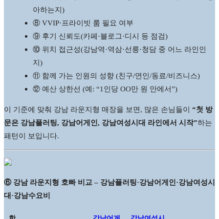
아하는지)
⑧ VVIP·프라이빗 룸 필요 여부
⑨ 후기 신뢰도(카페·블로그·디시 등 점검)
⑩ 위치 접근성(강남역·역삼·선릉·청담 중 어느 라인인
지)
⑪ 함께 가는 인원의 성향 (친구/연인/동료/비즈니스)
⑫ 예산 상한선 (예: “1인당 OO만 원 안에서”)
이 기준에 맞춰 강남 라운지형 매장을 보면, 많은 손님들이
“첫 방
문은 강남플러팅, 강남어게인, 강남여성시대 라인에서 시작”
하는
패턴이 보입니다.
⑥ 강남 라운지형 호빠 비교 – 강남플러팅·강남어게인·강남여성시
대·강남수요비
항
강남어게
강남여성시