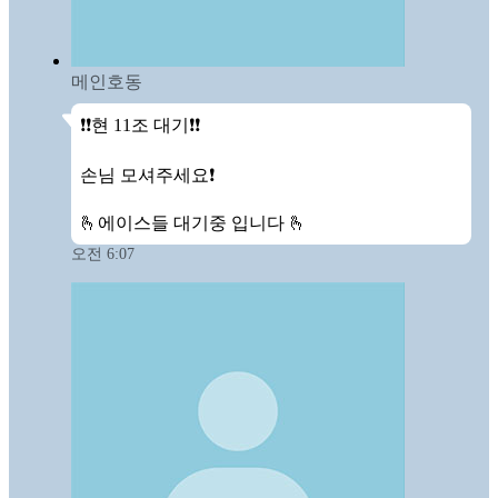
메인호동
❗️❗️현 11조 대기❗️❗️

손님 모셔주세요❗️

🫰에이스들 대기중 입니다 🫰
오전 6:07