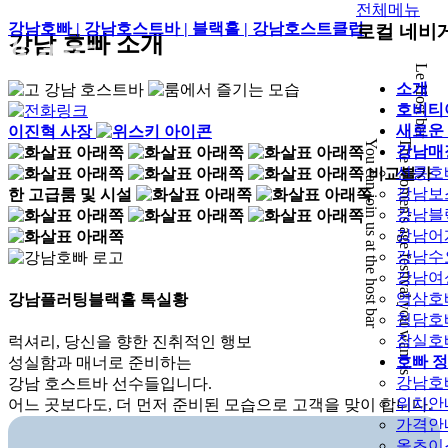
전체메뉴
강남호빠 | 강남호스트바 | 블랙홀 | 강남호스트클럽
로컬 네비
강남 호빠 소개
Le Host bar
소개
호비티
새로운
이진혁 사장
You can join us at the host bar
The women's age festival you want is
강남매
선릉호
비교불가
강남보
한 고급룸 및 시설
강남블
강남어
강남수
강남여
역삼호
강남
플러팅
블랙홀 톡실황
청담호
잠실호
럭셔리, 당신을 향한 진취적인 행보
호빠 
성실함과 매너로 준비하는
강남호
강남 호스트바 선수들입니다.
위치안
어느 곳보다도, 더 먼저 준비된 모습으로 고객을 맞이 합니다.
가격안
올초이