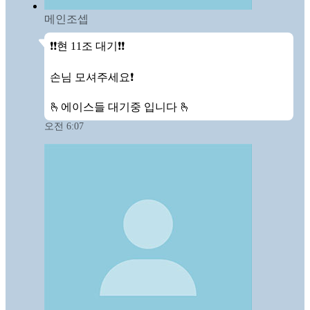
메인조셉
❗️❗️현 11조 대기❗️❗️

손님 모셔주세요❗️

🫰에이스들 대기중 입니다 🫰
오전 6:07