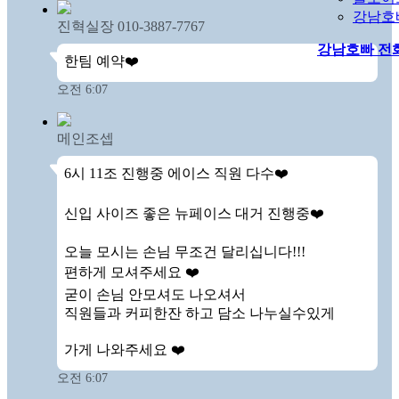
강남호
진혁실장 010-3887-7767
강남호빠
전
한팀 예약❤️
오전 6:07
메인조셉
6시 11조 진행중 에이스 직원 다수❤️

신입 사이즈 좋은 뉴페이스 대거 진행중❤️

오늘 모시는 손님 무조건 달리십니다!!!

편하게 모셔주세요 ❤️ 

굳이 손님 안모셔도 나오셔서

직원들과 커피한잔 하고 담소 나누실수있게

가게 나와주세요 ❤️
오전 6:07