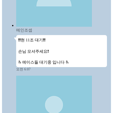
메인조셉
❗️❗️현 11조 대기❗️❗️

손님 모셔주세요❗️

🫰에이스들 대기중 입니다 🫰
오전 6:07