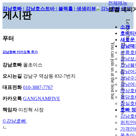
전체메뉴
강남호빠 | 강남호스트바 | 블랙홀 | 생생리뷰
로컬 네비
게시판
Le Host bar
소개
호비티
푸터
새로운
You can join us at the host bar
The women's age festival you want is
강남매
선릉호
강남호빠
카카오톡 추가
강남보
강남호빠
올초이스
강남블
강남어
오시는길
강남구 역삼동 832-7번지
강남수
강남여
대표전화
010-3887-7767
역삼호
청담호
카카오톡
GANGNAMFIVE
잠실호
책임자
이진혁 사장
호빠 
강남호
©강남호빠.
위치안
ㄴ
가격안
올초이